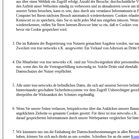
aus über einen Weblink ein Zugriff erfolgt; Anzahl der Besuche; durchschnittliche 
den Auftritt unser Webseiten ständig zu verbessern und zu aktualisieren sowie um di
unserer Seiten besuchen, kann es sein, dass durch uns veranlasst Informationen in
Computer bei Ihrem nächsten Besuch automatisch wiedererkennen. Cookies erlaube
Kennwort so zu speichern, dass Sie es nicht jedes Mal neu eingeben müssen. Wenn
wiedererkennen, stellen Sie Ihren Internet-Browser bitte so ein, daß er Cookies von 
bevor ein Cookie gespeichert wird.
Die im Rahmen der Registrierung von Nutzern gemachten Angaben werden, nur nach
Zwecken von true networks e.K. ausgewertet. Ein Verkauf von Adressen an Dritte fin
Die Mitarbeiter von true networks e.K. sind zur Verschwiegenheit über personenbezo
nur, wenn dies für die Vertragserfüllung notwendig ist. Solche Dritte sind ebenfal
Datenschutzes der Nutzer verpflichtet.
Alle unter true-networks.de befindlichen Daten, die sich auf unseren Servern befin
hintereinander geschaltete Sicherheitssysteme vor dem Zugriff Unberechtigter gesich
überprüfen die Wirksamkeit des Schutzes regelmäßig.
Wenn Sie unsere Seiten verlassen, beispielsweise über das Anklicken unserer Ban
angeklickten Zielseite so genannte Cookies gesetzt. Für diese ist true networks e.K
darauf gespeicherten Informationen durch unsere Werbepartner vergleichen Sie bitt
Wir kümmern uns um die Einhaltung der Datenschutzbestimmungen in allen Bereic
haben, können Sie sich auch direkt an uns wenden. Schreiben Sie an die unter
Kont