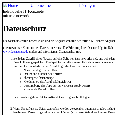
Home
Unternehmen
Lösungen
Individuelle IT-Konzepte
mit true networks
Datenschutz
Die Seiten unter true-networks.de sind ein Angebot von true networks e.K.. Nähere Angabe
true networks e.K. nimmt den Datenschutz ernst. Die Erhebung Ihrer Daten erfolgt im Rahme
www.datenschutz.de
umfassend informieren. Grundsätzlich gilt:
Bei jedem Zugriff eines Nutzers auf eine Seite von true networks e.K. und bei jede
Protokolldatei gespeichert. Die Speicherung dient ausschließlich internen systembe
Im Einzelnen wird über jeden Abruf folgender Datensatz gespeichert:
Name der abgerufenen Datei
Datum und Uhrzeit des Abrufes
übertragene Datenmenge
Meldung, ob der Abruf erfolgreich war
Beschreibung des Typs des verwendeten Webbrowsers
anfragende Domain / Host
Eine Löschung dieser Statistik-Rohdaten erfolgt nach 90 Tagen.
Wenn Sie auf unsere Seiten zugreifen, werden gelegentlich automatisch (also nicht ü
bestimmten Person zugeordnet werden können (z. B. vermittels eines Internet-Br