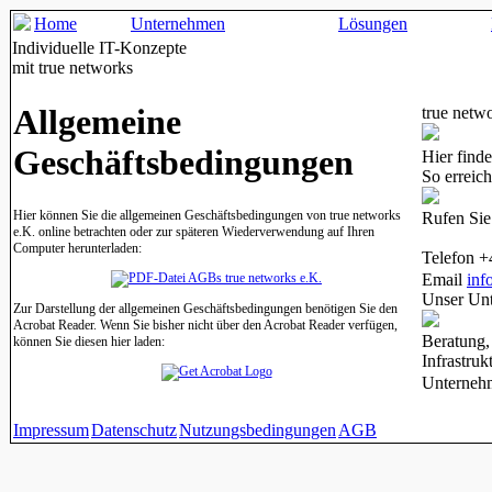
Home
Unternehmen
Lösungen
Individuelle IT-Konzepte
mit true networks
Allgemeine
true netw
Geschäftsbedingungen
Hier finde
So erreic
Hier können Sie die allgemeinen Geschäftsbedingungen von true networks
Rufen Sie 
e.K. online betrachten oder zur späteren Wiederverwendung auf Ihren
Computer herunterladen:
Telefon +
AGBs true networks e.K.
Email
inf
Unser Un
Zur Darstellung der allgemeinen Geschäftsbedingungen benötigen Sie den
Acrobat Reader. Wenn Sie bisher nicht über den Acrobat Reader verfügen,
Beratung, 
können Sie diesen hier laden:
Infrastru
Unterneh
Impressum
Datenschutz
Nutzungsbedingungen
AGB